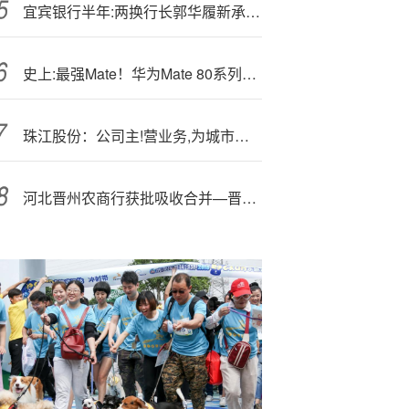
宜宾银行半年:两换行长郭华履新承压 零售业务利润降55.3%不良率3.92%
史上:最强Mate！华为Mate 80系列有望11月25日发布
珠江股份：公司主!营业务,为城市服务和文体运营
河北晋州农商行获批吸收合并—晋州市周家庄农村资金互助社