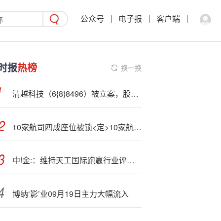
公众号
电子报
客户端
时报
热榜
换一换
清越科技（6{8}8496）被立案，股民索赔:可期
10家航司四成座位被锁<定>10家航空公司因锁座被约.谈
中!金:：维持天工国际跑赢行业评级 上调目标价至3.01港元
博纳‘影’业09月19日主力大幅流入