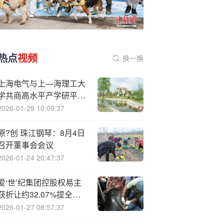
热点
视频
换一换
上海电气与上—海理工大
学共商高水平产学研平台
建设新路径
2026-01-29 10:09:37
原?创 珠江钢琴：8月4日
召开董事会会议
2026-01-24 20:47:37
爱‘世’纪集团控股权易主
获折让约32.07%提全购
要约 9月24日复牌
2026-01-27 08:57:37