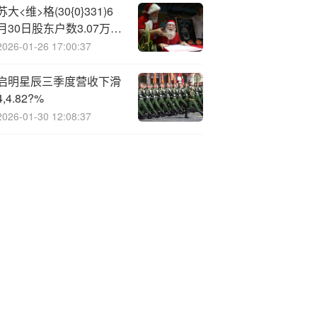
苏大<维>格(30{0}331)6
月30日股东户数3.07万
户，较上期增加13.86%
2026-01-26 17:00:37
启明星辰三季度营收下滑
4,4.82?%
2026-01-30 12:08:37