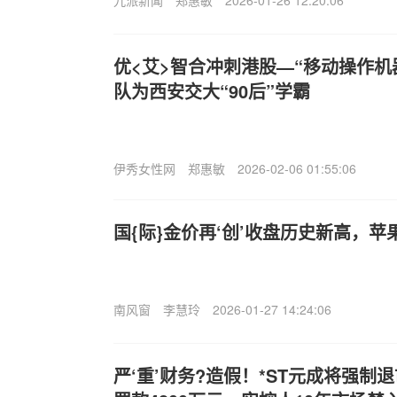
九派新闻
郑惠敏
2026-01-26 12:20:06
优<艾>智合冲刺港股—“移动操作机
队为西安交大“90后”学霸
伊秀女性网
郑惠敏
2026-02-06 01:55:06
国{际}金价再‘创’收盘历史新高，苹
南风窗
李慧玲
2026-01-27 14:24:06
严‘重’财务?造假！*ST元成将强制