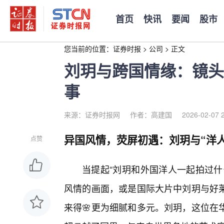
首页
快讯
要闻
股市
您当前的位置：
证券时报
>
公司
>
正文
刘玥与跨国情缘：镜头
事
来源：证券时报网
作者：高建国
2026-02-07 
异国风情，荧屏初遇：刘玥与“洋
点赞
当提起“刘玥和外国洋人一起拍过什
风情的画面，或是国际大片中刘玥与好
来得🌸更为细腻和多元。刘玥，这位在