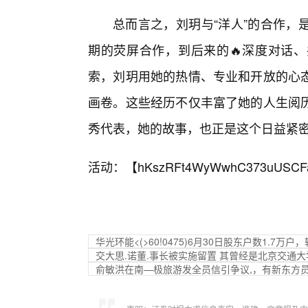
总而言之，刘玥与“洋人”的合作，
期的荧屏合作，到后来的🔥深度对话
索，刘玥用她的热情、专业和开放的心
画卷。这些经历不仅丰富了她的人生阅
秀代表，她的故事，也正是这个日益紧
活动：【
hKszRFt4WyWwhC373uUSCF
华光环能<(>60!0475)6月30日股东户数1.7万户，
交大思.诺董.事长被实施留置 其曾经是北京交通
俞敏洪在南—极旅游发全员信引争议,，有新东方员