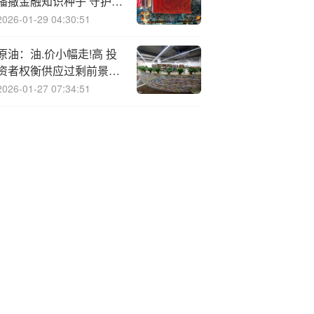
播撒金融知识种子 守护百
姓钱袋子丨北京公募基金
2026-01-29 04:30:51
高质量发展在行动
原油：油.价小幅走!高 投
资者权衡供应过剩前景和
美国制裁影响
2026-01-27 07:34:51