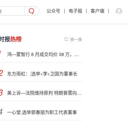
公众号
电子报
客户端
时报
热榜
换一换
鸿—蒙智行 8 月成交均价 38 万，已形成“五界十车”完善产品矩阵
东方雨虹：;选举<李>卫国为董事长
美上诉—法院维持原判 特朗普需向卡罗尔支付8330万美元赔偿
一心堂.选举郭春丽为职工代表董事