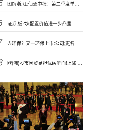
图解浙.江;仙通中报：第二季度单季净利润同比增长2.25%
证券,板?块配置价值进一步凸显
去环保？又一环保上市:公司;更名
欧{洲}股市因贸易担忧缓解而!上涨 法国巴黎银行股价暴跌