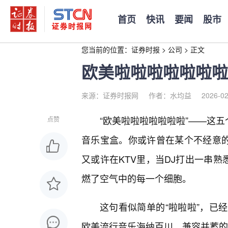
首页
快讯
要闻
股市
您当前的位置：
证券时报
>
公司
>
正文
欧美啦啦啦啦啦啦啦
来源：证券时报网
作者：水均益
2026-02
“欧美啦啦啦啦啦啦啦”——这
点赞
音乐宝盒。你或许曾在某个不经意的
又或许在KTV里，当DJ打出一串熟
燃了空气中的每一个细胞。
这句看似简单的“啦啦啦”，已
欧美流行音乐海纳百川、兼容并蓄的